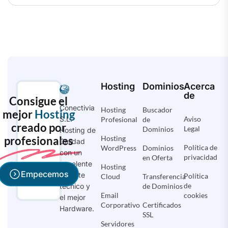
Hosting
Dominios
Acerca
de
Consigue el
Conectivia
Hosting
Buscador
mejor
Hosting
Aviso
S.L.
Profesional
de
creado por
Legal
Dominios
Hosting de
profesionales
Hosting
Calidad
Política de
WordPress
Dominios
con un
privacidad
en Oferta
excelente
Hosting
Empecemos
soporte
Política
Cloud
Transferencia
de
de Dominios
técnico y
Email
cookies
el mejor
Corporativo
Certificados
Hardware.
SSL
Servidores